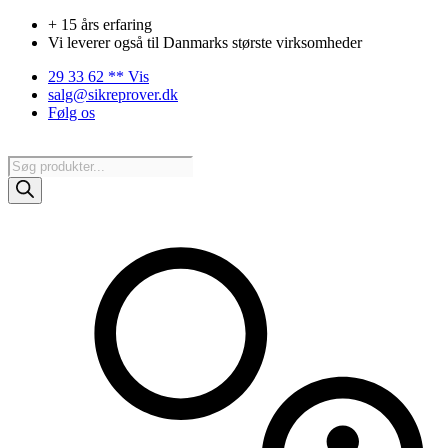
Videre
+ 15 års erfaring
til
Vi leverer også til Danmarks største virksomheder
indhold
29 33 62 ** Vis
salg@sikreprover.dk
Følg os
Products
search