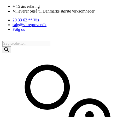
Videre
+ 15 års erfaring
til
Vi leverer også til Danmarks største virksomheder
indhold
29 33 62 ** Vis
salg@sikreprover.dk
Følg os
Products
search