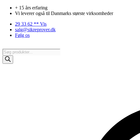
Videre
+ 15 års erfaring
til
Vi leverer også til Danmarks største virksomheder
indhold
29 33 62 ** Vis
salg@sikreprover.dk
Følg os
Products
search