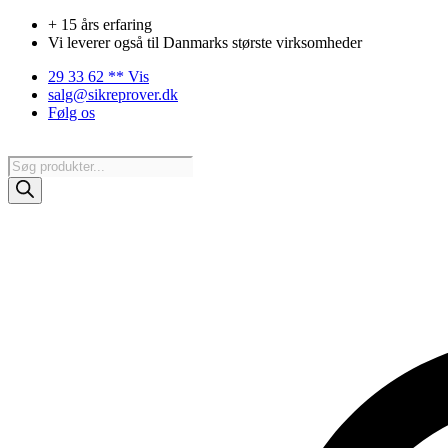
Videre
+ 15 års erfaring
til
Vi leverer også til Danmarks største virksomheder
indhold
29 33 62 ** Vis
salg@sikreprover.dk
Følg os
Products
search