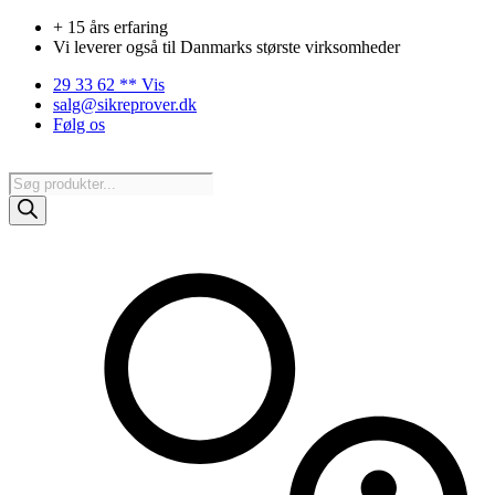
Videre
+ 15 års erfaring
til
Vi leverer også til Danmarks største virksomheder
indhold
29 33 62 ** Vis
salg@sikreprover.dk
Følg os
Products
search