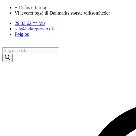
Videre
+ 15 års erfaring
til
Vi leverer også til Danmarks største virksomheder
indhold
29 33 62 ** Vis
salg@sikreprover.dk
Følg os
Products
search