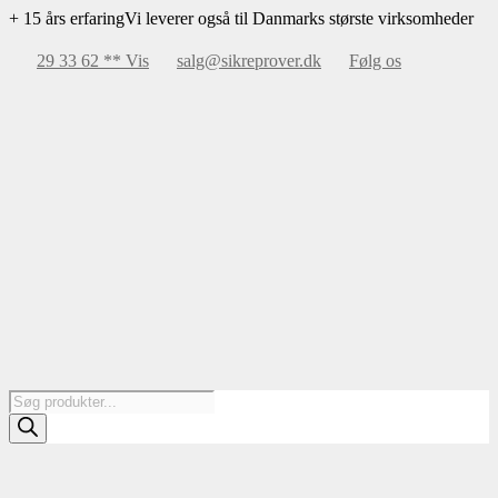
Videre
+ 15 års erfaring
Vi leverer også til Danmarks største virksomheder
til
indhold
29 33 62 ** Vis
salg@sikreprover.dk
Følg os
Products
search