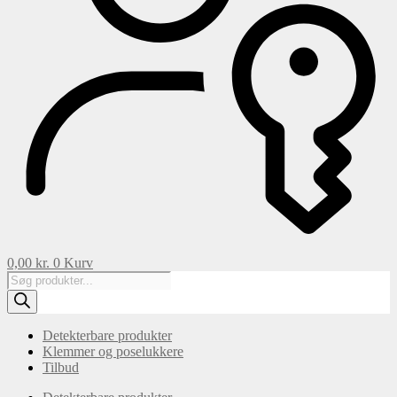
0,00
kr.
0
Kurv
Products
search
Detekterbare produkter
Klemmer og poselukkere
Tilbud