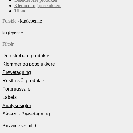
Detekterbare produkter
Klemmer og poselukkere
Tilbud
Forside
›
kuglepenne
kuglepenne
Filtrér
Detekterbare produkter
Klemmer og poselukkere
Prøvetagning
Rustfri stål produkter
Forbrugsvarer
Labels
Analysesigter
Såsæd - Prøvetagning
Anvendelsesmiljø