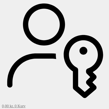
0,00
kr.
0
Kurv