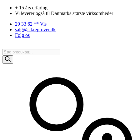
Videre
+ 15 års erfaring
til
Vi leverer også til Danmarks største virksomheder
indhold
29 33 62 ** Vis
salg@sikreprover.dk
Følg os
Products
search