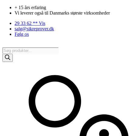
Videre
+ 15 års erfaring
til
Vi leverer også til Danmarks største virksomheder
indhold
29 33 62 ** Vis
salg@sikreprover.dk
Følg os
Products
search