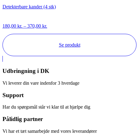
Detekterbare kander (4 stk)
Prisinterval:
180,00
kr.
–
370,00
kr.
180,00 kr.
til
370,00 kr.
Se produkt
Udbringning i DK
Vi leverer din vare indenfor 3 hverdage
Support
Har du spørgsmål står vi klar til at hjælpe dig
Pålidlig partner
Vi har et tæt samarbejde med vores leverandører