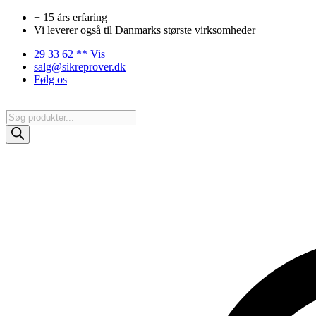
Videre
+ 15 års erfaring
til
Vi leverer også til Danmarks største virksomheder
indhold
29 33 62 ** Vis
salg@sikreprover.dk
Følg os
Products
search