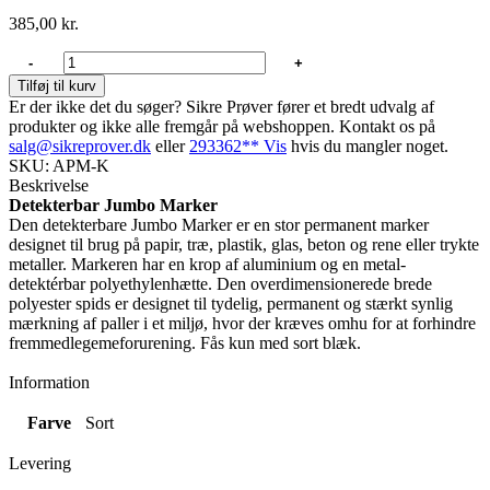
385,00
kr.
Detekterbar
-
+
Jumbo
Tilføj til kurv
Marker
Er der ikke det du søger? Sikre Prøver fører et bredt udvalg af
antal
produkter og ikke alle fremgår på webshoppen. Kontakt os på
salg@sikreprover.dk
eller
293362** Vis
hvis du mangler noget.
SKU: APM-K
Beskrivelse
Detekterbar Jumbo Marker
Den detekterbare Jumbo Marker er en stor permanent marker
designet til brug på papir, træ, plastik, glas, beton og rene eller trykte
metaller. Markeren har en krop af aluminium og en metal-
detektérbar polyethylenhætte. Den overdimensionerede brede
polyester spids er designet til tydelig, permanent og stærkt synlig
mærkning af paller i et miljø, hvor der kræves omhu for at forhindre
fremmedlegemeforurening. Fås kun med sort blæk.
Information
Farve
Sort
Levering