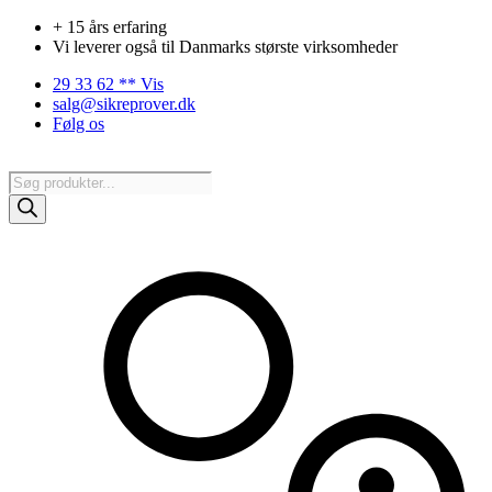
Videre
+ 15 års erfaring
til
Vi leverer også til Danmarks største virksomheder
indhold
29 33 62 ** Vis
salg@sikreprover.dk
Følg os
Products
search