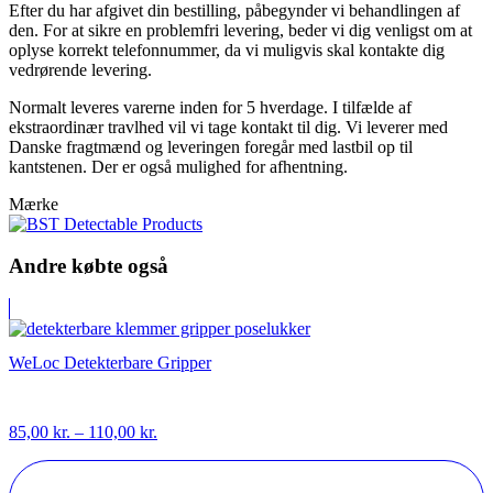
Efter du har afgivet din bestilling, påbegynder vi behandlingen af
den. For at sikre en problemfri levering, beder vi dig venligst om at
oplyse korrekt telefonnummer, da vi muligvis skal kontakte dig
vedrørende levering.
Normalt leveres varerne inden for 5 hverdage. I tilfælde af
ekstraordinær travlhed vil vi tage kontakt til dig. Vi leverer med
Danske fragtmænd og leveringen foregår med lastbil op til
kantstenen. Der er også mulighed for afhentning.
Mærke
Andre købte også
WeLoc Detekterbare Gripper
Prisinterval:
85,00
kr.
–
110,00
kr.
85,00 kr.
til
110,00 kr.