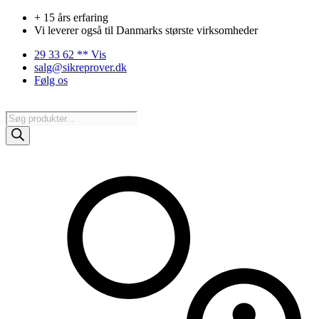
Videre
+ 15 års erfaring
til
Vi leverer også til Danmarks største virksomheder
indhold
29 33 62 ** Vis
salg@sikreprover.dk
Følg os
Products
search