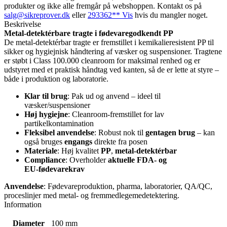
stk)
produkter og ikke alle fremgår på webshoppen. Kontakt os på
antal
salg@sikreprover.dk
eller
293362** Vis
hvis du mangler noget.
Beskrivelse
Metal‑detektérbare tragte i fødevaregodkendt PP
De metal‑detektérbar tragte er fremstillet i kemikalieresistent PP til
sikker og hygiejnisk håndtering af væsker og suspensioner. Tragtene
er støbt i Class 100.000 cleanroom for maksimal renhed og er
udstyret med et praktisk håndtag ved kanten, så de er lette at styre –
både i produktion og laboratorie.
Klar til brug
: Pak ud og anvend – ideel til
væsker/suspensioner
Høj hygiejne
: Cleanroom‑fremstillet for lav
partikelkontamination
Fleksibel anvendelse
: Robust nok til
gentagen brug
– kan
også bruges
engangs
direkte fra posen
Materiale
: Høj kvalitet
PP
,
metal‑detektérbar
Compliance
: Overholder
aktuelle FDA‑ og
EU‑fødevarekrav
Anvendelse
: Fødevareproduktion, pharma, laboratorier, QA/QC,
proceslinjer med metal- og fremmedlegemedetektering.
Information
Diameter
100 mm