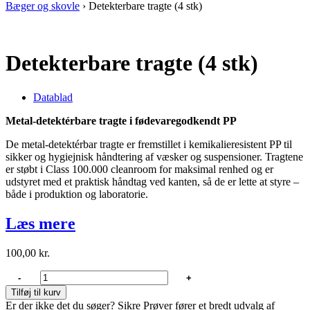
Bæger og skovle
›
Detekterbare tragte (4 stk)
Detekterbare tragte (4 stk)
Datablad
Metal‑detektérbare tragte i fødevaregodkendt PP
De metal‑detektérbar tragte er fremstillet i kemikalieresistent PP til
sikker og hygiejnisk håndtering af væsker og suspensioner. Tragtene
er støbt i Class 100.000 cleanroom for maksimal renhed og er
udstyret med et praktisk håndtag ved kanten, så de er lette at styre –
både i produktion og laboratorie.
Læs mere
100,00
kr.
Detekterbare
-
+
tragte
Tilføj til kurv
(4
Er der ikke det du søger? Sikre Prøver fører et bredt udvalg af